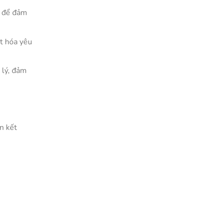
h để đảm
ết hóa yêu
 lý, đảm
ên kết