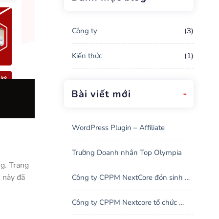
Công ty
(3)
Kiến thức
(1)
Bài viết mới
WordPress Plugin – Affiliate
Trường Doanh nhân Top Olympia
ng. Trang
u này đã
Công ty CPPM NextCore đón sinh 
nhật 2 tuổi tại Bạch Mã Village ở tỉnh 
Công ty CPPM Nextcore tổ chức 