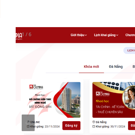
1
/
6