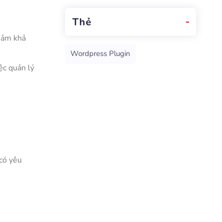
Thừa Thiên Huế
picnic tại Enjoy Camping Hòa Bắc, 
Thẻ
Đà Nẵng
giảm khả
Wordpress Plugin
ệc quản lý
 có yêu
.